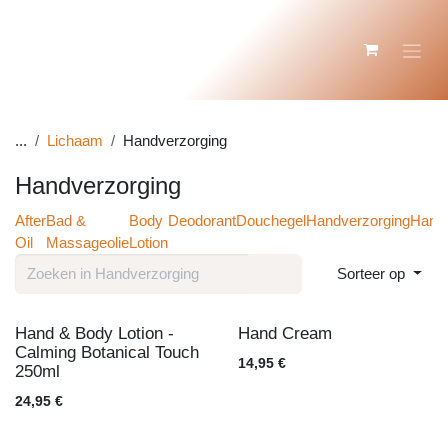
Overslaan naar inhoud
...
Lichaam
Handverzorging
Handverzorging
After
Bad &
Body
Deodorant
Douchegel
Handverzorg
Oil
Massageolie
Lotion
Sorteer op
Hand & Body Lotion -
Hand Cream
Calming Botanical
14,95
€
Touch 250ml
24,95
€