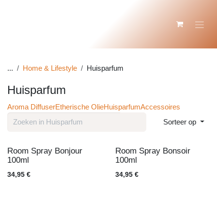
Overslaan naar inhoud
...
Home & Lifestyle
Huisparfum
Huisparfum
Aroma Diffuser
Etherische Olie
Huisparfum
Accessoires
Sorteer op
Room Spray Bonjour
Room Spray Bonsoir
100ml
100ml
34,95
€
34,95
€