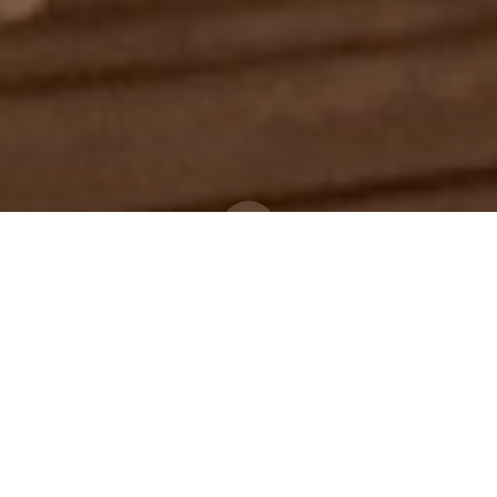
25 november 2025
in
Fiziq - CKK Bv, Bert Schouteden