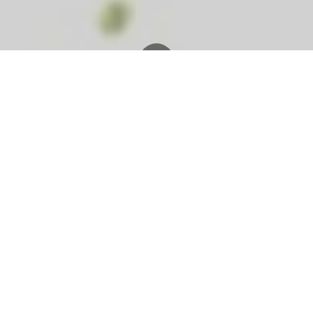
20 januari 2026
in
Fiziq - CKK Bv, Bert Schouteden
Matcha
Matcha is de laatste jaren uitgegroeid tot een
echte superster binnen de wereld van